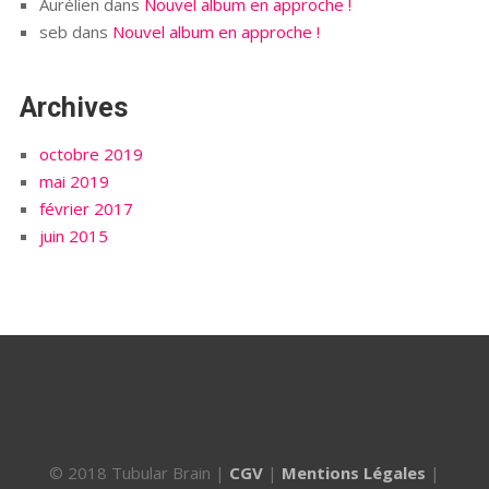
Aurélien
dans
Nouvel album en approche !
seb
dans
Nouvel album en approche !
Archives
octobre 2019
mai 2019
février 2017
juin 2015
© 2018 Tubular Brain |
CGV
|
Mentions Légales
|